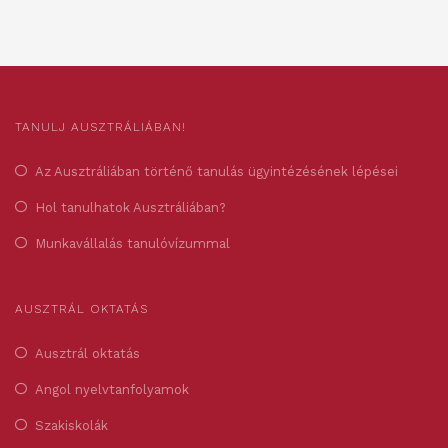
TANULJ AUSZTRÁLIÁBAN!
Az Ausztráliában történő tanulás ügyintézésének lépései
Hol tanulhatok Ausztráliában?
Munkavállalás tanulóvízummal
AUSZTRÁL OKTATÁS
Ausztrál oktatás
Angol nyelvtanfolyamok
Szakiskolák