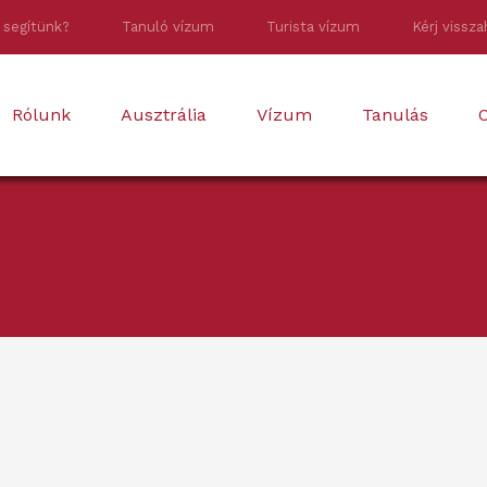
 segítünk?
Tanuló vízum
Turista vízum
Kérj vissza
Rólunk
Ausztrália
Vízum
Tanulás
O