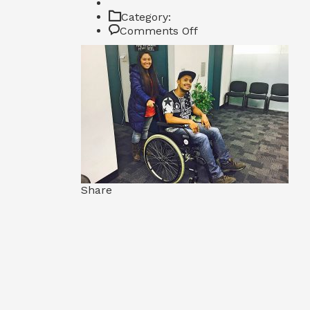
Category:
on
Comments Off
5_Fotor
Share