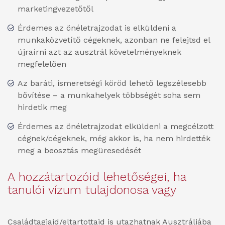
marketingvezetőtől
Érdemes az önéletrajzodat is elküldeni a
munkaközvetítő cégeknek, azonban ne felejtsd el
újraírni azt az ausztrál követelményeknek
megfelelően
Az baráti, ismeretségi köröd lehető legszélesebb
bővítése – a munkahelyek többségét soha sem
hirdetik meg
Érdemes az önéletrajzodat elküldeni a megcélzott
cégnek/cégeknek, még akkor is, ha nem hirdették
meg a beosztás megüresedését
A hozzátartozóid lehetőségei, ha
tanulói vízum tulajdonosa vagy
Családtagjaid/eltartottaid is utazhatnak Ausztráliába