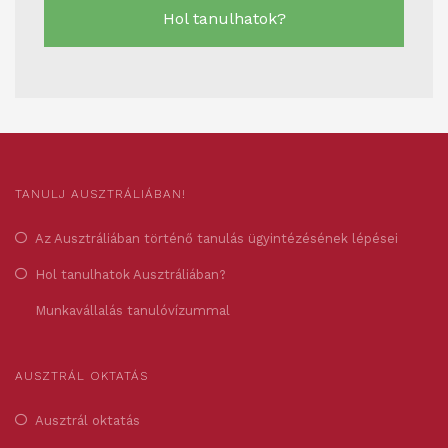
Hol tanulhatok?
TANULJ AUSZTRÁLIÁBAN!
Az Ausztráliában történő tanulás ügyintézésének lépései
Hol tanulhatok Ausztráliában?
Munkavállalás tanulóvízummal
AUSZTRÁL OKTATÁS
Ausztrál oktatás