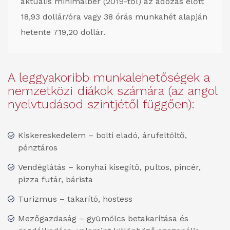
aktuális minimálbér (2019-től) az adózás előtt
18,93 dollár/óra vagy 38 órás munkahét alapján
hetente 719,20 dollár.
A leggyakoribb munkalehetőségek a
nemzetközi diákok számára (az angol
nyelvtudásod szintjétől függően):
Kiskereskedelem – bolti eladó, árufeltöltő,
pénztáros
Vendéglátás – konyhai kisegítő, pultos, pincér,
pizza futár, bárista
Turizmus – takarító, hostess
Mezőgazdaság – gyümölcs betakarítása és