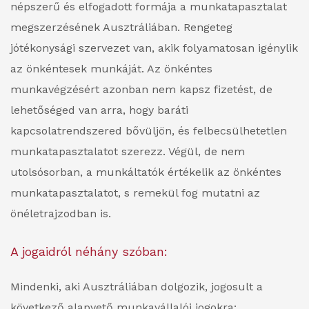
népszerű és elfogadott formája a munkatapasztalat
megszerzésének Ausztráliában. Rengeteg
jótékonysági szervezet van, akik folyamatosan igénylik
az önkéntesek munkáját.
Az önkéntes
munkavégzésért azonban nem kapsz fizetést, de
lehetőséged van arra, hogy baráti
kapcsolatrendszered bővüljön, és felbecsülhetetlen
munkatapasztalatot szerezz. Végül, de nem
utolsósorban, a munkáltatók értékelik az önkéntes
munkatapasztalatot, s remekül fog mutatni az
önéletrajzodban is.
A jogaidról néhány szóban:
Mindenki, aki Ausztráliában dolgozik, jogosult a
következő alapvető munkavállalói jogokra: