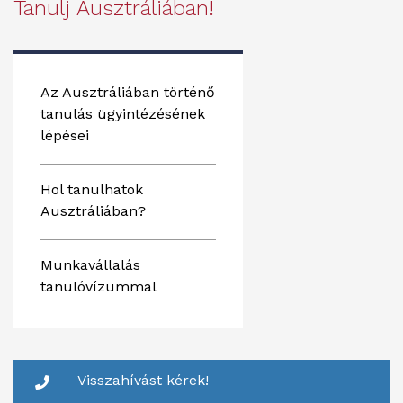
Tanulj Ausztráliában!
Az Ausztráliában történő
tanulás ügyintézésének
lépései
Hol tanulhatok
Ausztráliában?
Munkavállalás
tanulóvízummal
Visszahívást kérek!