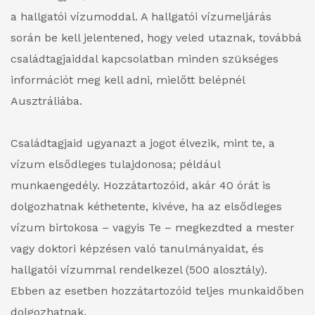
a hallgatói vízumoddal. A hallgatói vízumeljárás
során be kell jelentened, hogy veled utaznak, továbbá
családtagjaiddal kapcsolatban minden szükséges
információt meg kell adni, mielőtt belépnél
Ausztráliába.
Családtagjaid ugyanazt a jogot élvezik, mint te, a
vízum elsődleges tulajdonosa; például
munkaengedély. Hozzátartozóid, akár 40 órát is
dolgozhatnak kéthetente, kivéve, ha az elsődleges
vízum birtokosa – vagyis Te – megkezdted a mester
vagy doktori képzésen való tanulmányaidat, és
hallgatói vízummal rendelkezel (500 alosztály).
Ebben az esetben hozzátartozóid teljes munkaidőben
dolgozhatnak.