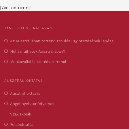
[/vc_column]
TANULJ AUSZTRÁLIÁBAN!
Az Ausztráliában történő tanulás ügyintézésének lépései
Hol tanulhatok Ausztráliában?
Munkavállalás tanulóvízummal
AUSZTRÁL OKTATÁS
Ausztrál oktatás
Angol nyelvtanfolyamok
Szakiskolák
Felsőoktatás