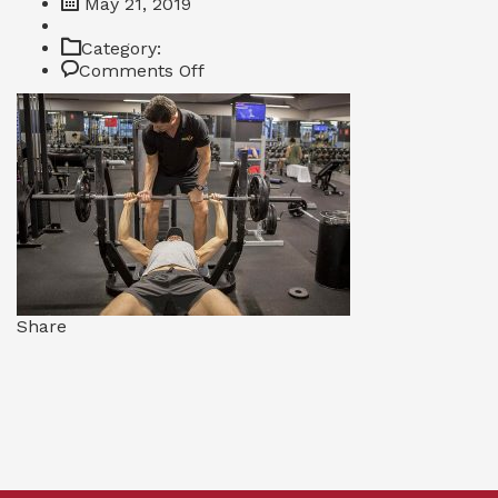
May 21, 2019
Category:
on
Comments Off
91
Share