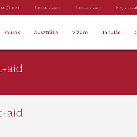
 segítünk?
Tanuló vízum
Turista vízum
Kérj vissza
Rólunk
Ausztrália
Vízum
Tanulás
O
t-aid
t-aid