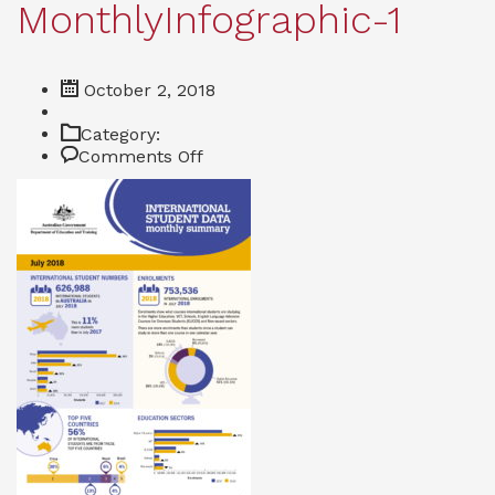
MonthlyInfographic-1
October 2, 2018
Category:
on
Comments Off
Jul
2018
MonthlyInfographic-
1