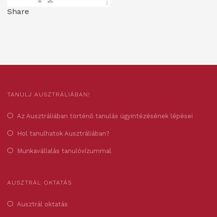
Share
TANULJ AUSZTRÁLIÁBAN!
Az Ausztráliában történő tanulás ügyintézésének lépései
Hol tanulhatok Ausztráliában?
Munkavállalás tanulóvízummal
AUSZTRÁL OKTATÁS
Ausztrál oktatás