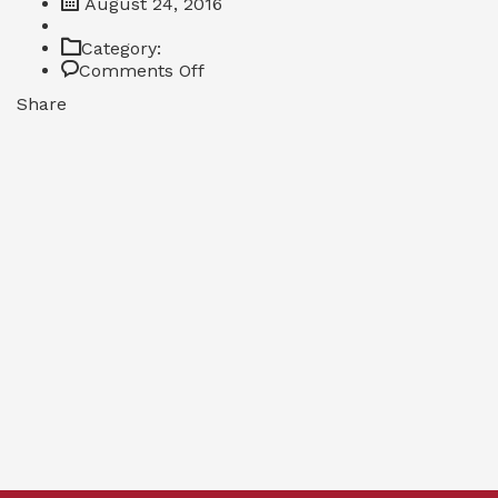
August 24, 2016
Category:
on
Comments Off
Kashi
Share
Berry
Blossoms