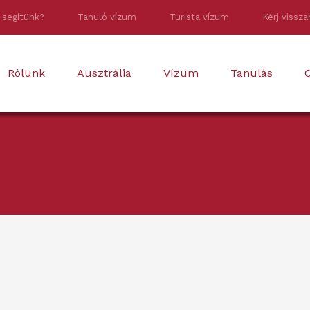
 segítünk?
Tanuló vízum
Turista vízum
Kérj vissza
Rólunk
Ausztrália
Vízum
Tanulás
O