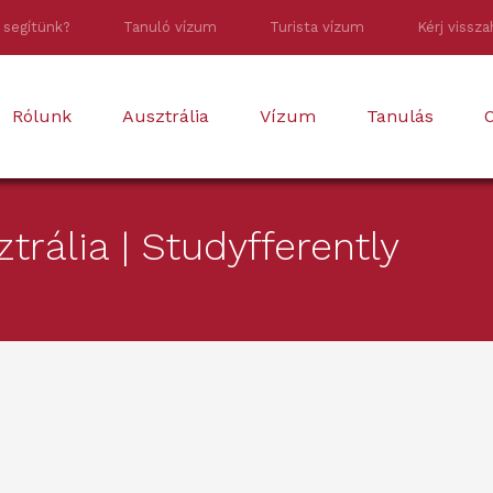
 segítünk?
Tanuló vízum
Turista vízum
Kérj vissza
Rólunk
Ausztrália
Vízum
Tanulás
O
rália | Studyfferently