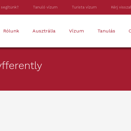
 segítünk?
Tanuló vízum
Turista vízum
Kérj vissza
Rólunk
Ausztrália
Vízum
Tanulás
O
fferently