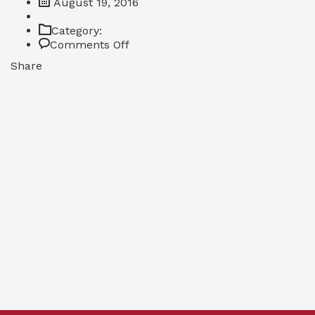
August 19, 2016
Category:
on
Comments Off
Certificate
Share
2