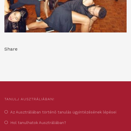
Share
TANULJ AUSZTRÁLIÁBAN!
Az Ausztráliában történő tanulás ügyintézésének lépései
Hol tanulhatok Ausztráliában?