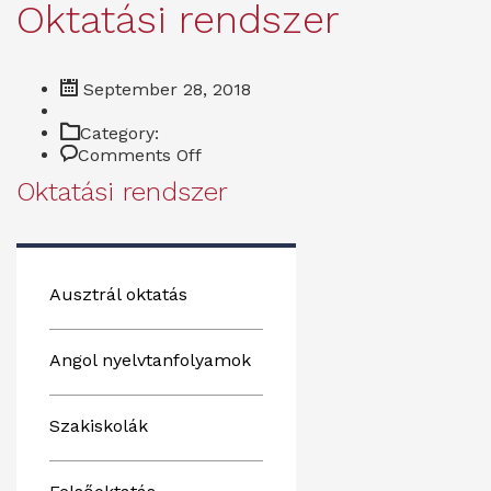
Oktatási rendszer
September 28, 2018
Category:
on
Comments Off
OKTATÁSI
Oktatási rendszer
RENDSZER
–
Oktatási
rendszer
Ausztrál oktatás
Angol nyelvtanfolyamok
Szakiskolák