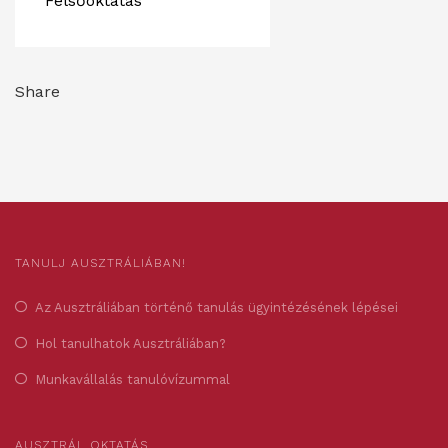
Felsőoktatás
Share
TANULJ AUSZTRÁLIÁBAN!
Az Ausztráliában történő tanulás ügyintézésének lépései
Hol tanulhatok Ausztráliában?
Munkavállalás tanulóvízummal
AUSZTRÁL OKTATÁS