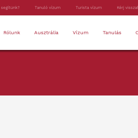
 segítünk?
Tanuló vízum
Turista vízum
Kérj vissza
Rólunk
Ausztrália
Vízum
Tanulás
O