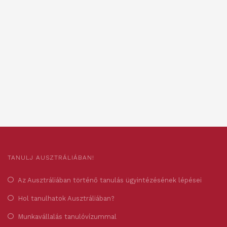
TANULJ AUSZTRÁLIÁBAN!
Az Ausztráliában történő tanulás ügyintézésének lépései
Hol tanulhatok Ausztráliában?
Munkavállalás tanulóvízummal