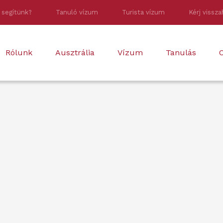
 segítünk?
Tanuló vízum
Turista vízum
Kérj vissza
Rólunk
Ausztrália
Vízum
Tanulás
O