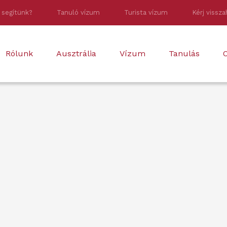
 segítünk?
Tanuló vízum
Turista vízum
Kérj vissza
Rólunk
Ausztrália
Vízum
Tanulás
O