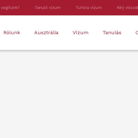
 segítünk?
Tanuló vízum
Turista vízum
Kérj vissza
Rólunk
Ausztrália
Vízum
Tanulás
O