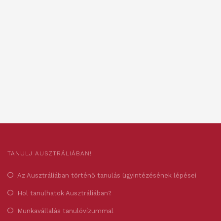
TANULJ AUSZTRÁLIÁBAN!
Az Ausztráliában történő tanulás ügyintézésének lépései
Hol tanulhatok Ausztráliában?
Munkavállalás tanulóvízummal