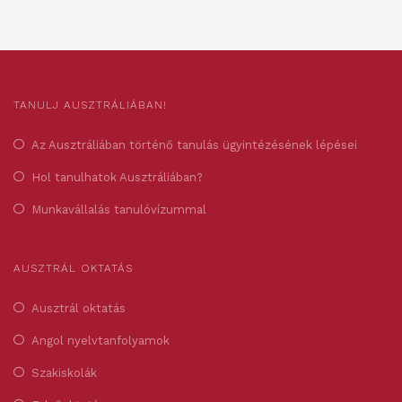
TANULJ AUSZTRÁLIÁBAN!
Az Ausztráliában történő tanulás ügyintézésének lépései
Hol tanulhatok Ausztráliában?
Munkavállalás tanulóvízummal
AUSZTRÁL OKTATÁS
Ausztrál oktatás
Angol nyelvtanfolyamok
Szakiskolák