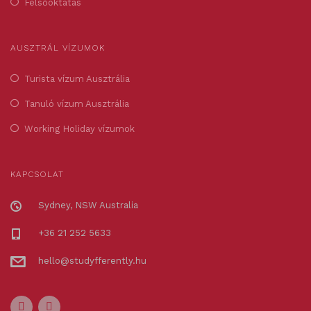
Felsőoktatás
AUSZTRÁL VÍZUMOK
Turista vízum Ausztrália
Tanuló vízum Ausztrália
Working Holiday vízumok
KAPCSOLAT
Sydney, NSW Australia
+36 21 252 5633
hello@studyfferently.hu