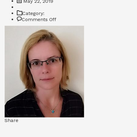
May 22, 2019
Category:
on
Comments Off
Studyfferently_Erika_Viestova_
Share