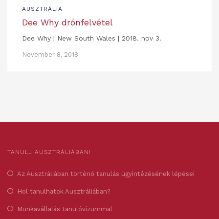
AUSZTRÁLIA
Dee Why drónfelvétel
Dee Why | New South Wales | 2018. nov 3.
November 8, 2018
TANULJ AUSZTRÁLIÁBAN!
Az Ausztráliában történő tanulás ügyintézésének lépései
Hol tanulhatok Ausztráliában?
Munkavállalás tanulóvízummal