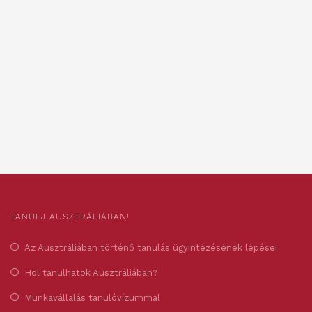
TANULJ AUSZTRÁLIÁBAN!
Az Ausztráliában történő tanulás ügyintézésének lépései
Hol tanulhatok Ausztráliában?
Munkavállalás tanulóvízummal