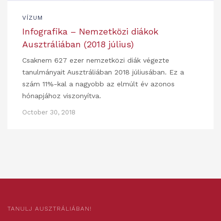
VÍZUM
Infografika – Nemzetközi diákok
Ausztráliában (2018 július)
Csaknem 627 ezer nemzetközi diák végezte
tanulmányait Ausztráliában 2018 júliusában. Ez a
szám 11%-kal a nagyobb az elmúlt év azonos
hónapjához viszonyítva.
October 30, 2018
TANULJ AUSZTRÁLIÁBAN!