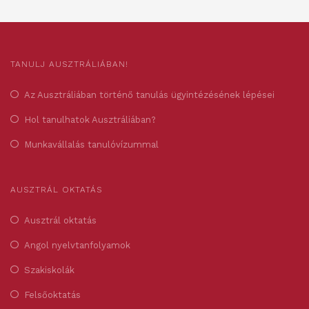
TANULJ AUSZTRÁLIÁBAN!
Az Ausztráliában történő tanulás ügyintézésének lépései
Hol tanulhatok Ausztráliában?
Munkavállalás tanulóvízummal
AUSZTRÁL OKTATÁS
Ausztrál oktatás
Angol nyelvtanfolyamok
Szakiskolák
Felsőoktatás