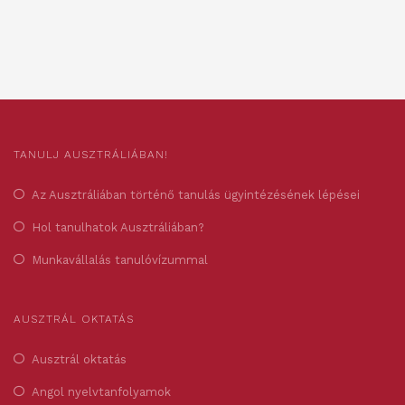
TANULJ AUSZTRÁLIÁBAN!
Az Ausztráliában történő tanulás ügyintézésének lépései
Hol tanulhatok Ausztráliában?
Munkavállalás tanulóvízummal
AUSZTRÁL OKTATÁS
Ausztrál oktatás
Angol nyelvtanfolyamok