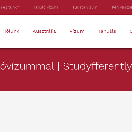
 segítünk?
Tanuló vízum
Turista vízum
Kérj vissza
Rólunk
Ausztrália
Vízum
Tanulás
O
óvízummal | Studyfferently