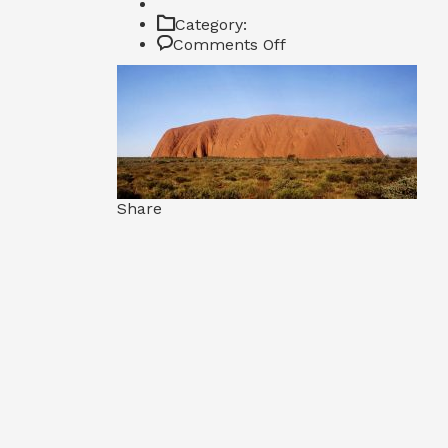
Category:
on
Comments Off
uluru-
australia
Share