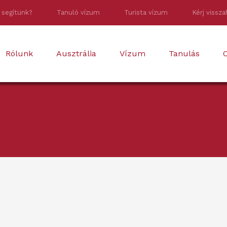
 segítünk?
Tanuló vízum
Turista vízum
Kérj vissza
Rólunk
Ausztrália
Vízum
Tanulás
O