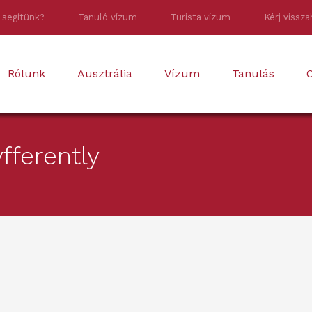
 segítünk?
Tanuló vízum
Turista vízum
Kérj vissza
Rólunk
Ausztrália
Vízum
Tanulás
O
yfferently