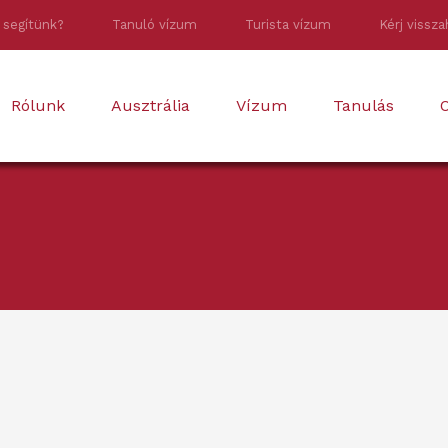
 segítünk?
Tanuló vízum
Turista vízum
Kérj vissza
Rólunk
Ausztrália
Vízum
Tanulás
O